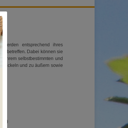
ie werden entsprechend ihres
pe betreffen. Dabei können sie
r in ihrem selbstbestimmten und
entwickeln und zu äußern sowie
zes)