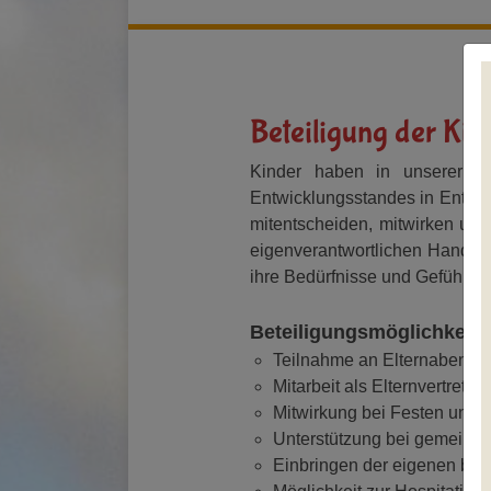
Beteiligung der Kin
Kinder haben in unserer Ein
Entwicklungsstandes in Entsch
mitentscheiden, mitwirken und 
eigenverantwortlichen Handeln
ihre Bedürfnisse und Gefühle
Beteiligungsmöglichkeiten
Teilnahme an Elternabende
Mitarbeit als Elternvertretu
Mitwirkung bei Festen und 
Unterstützung bei gemeinsa
Einbringen der eigenen beruf