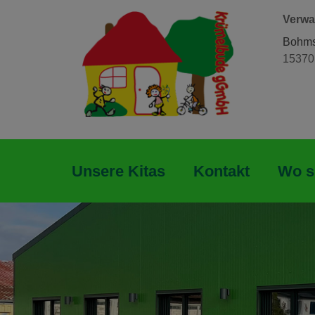
Verwa
Bohmst
15370 
Unsere Kitas
Kontakt
Wo s