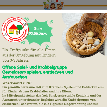
der
richtung vielfältige Möglichkeiten zur Mitbestimmung. S
eidungen einbezogen, die sie selbst, den Alltag sowie die Grup
werden altersgerecht informiert. Unser Ziel ist es, die Kinde
 zu stärken. Wir begleiten sie dabei, ihre eigene Meinung zu 
 wahrzunehmen und zu benennen.
 für Eltern:
n
ng oder im Kitaausschuss
Feiern
men Aktionen wie Frühjahrs- und Herbstputz
lichen Erfahrungen (z. B. durch die Vorstellung des Arbeitsplat