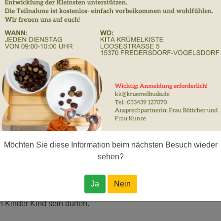
im Kita-Alltag
ständnis
Ort für Kinder, an dem sie sich willkommen, sicher und geborge
eigenständige Persönlichkeit mit individuellen Bedürfnissen, 
rauensvollen Atmosphäre ermöglichen wir den Kindern, sich fre
hört und ernst genommen. Sie erleben, dass ihre Meinungen zä
Möchten Sie diese Information beim nächsten Besuch wieder
en wir ihr Selbstvertrauen und ihre Selbstwirksamkeit.
sehen?
ei, in ihrem eigenen Tempo zu lernen, ihre Stärken zu ent
r Räume für Spiel, Begegnung und gemeinsames Erleben, in d
Ja
Nein
achsen. Unsere Einrichtungen sind lebendige Orte des
 Kinder Kind sein dürfen.