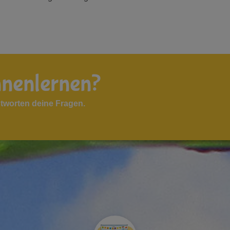
nnenlernen?
tworten deine Fragen.