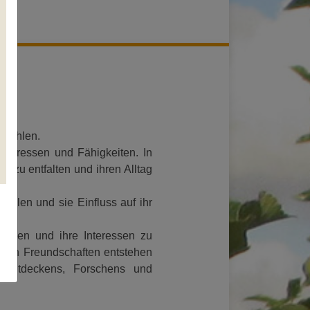
n fühlen.
Interessen und Fähigkeiten. In
i zu entfalten und ihren Alltag
hlen und sie Einfluss auf ihr
decken und ihre Interessen zu
enen Freundschaften entstehen
 Entdeckens, Forschens und