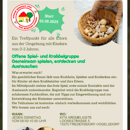
Fruchtjoghurt.
Das Mittagessen wird täglich frisch zubereitet
und bietet den Kindern eine ausgewogene,
warme Mahlzeit.
In einigen Einrichtungen bauen wir gemeinsam
mit den Kindern Gemüse und Kräuter an.
Durch das Säen, Pflegen, Ernten und
Verarbeiten erleben die Kinder Lebensmittel
mit allen Sinnen und entwickeln
Wertschätzung für Natur und Nahrung.
Projekte zum Thema Ernährung, wie
beispielsweise das Jolinchen-Projekt, greifen
wir gezielt auf und vertiefen so Wissen,
Erfahrungen und Kompetenzen rund um eine
gesunde Lebensweise.
Den Kindern stehen jederzeit Wasser und
ungesüßter Tee zur Verfügung. So unterstützen
wir ein gesundes Trinkverhalten.